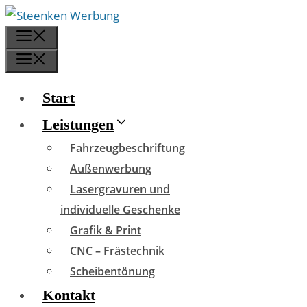
Zum
Inhalt
Menü
springen
Menü
Start
Leistungen
Fahrzeugbeschriftung
Außenwerbung
Lasergravuren und
individuelle Geschenke
Grafik & Print
CNC – Frästechnik
Scheibentönung
Kontakt